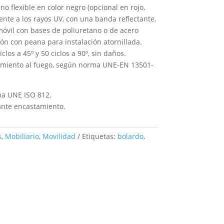
no flexible en color negro (opcional en rojo,
stente a los rayos UV, con una banda reflectante.
 móvil con bases de poliuretano o de acero
ón con peana para instalación atornillada.
los a 45º y 50 ciclos a 90º, sin daños.
tamiento al fuego, según norma UNE-EN 13501-
ma UNE ISO 812.
nte encastamiento.
s
,
Mobiliario
,
Movilidad
Etiquetas:
bolardo
,