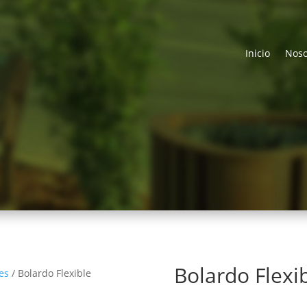
Inicio
Noso
Bolardo Flexi
les
/ Bolardo Flexible