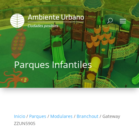
Parques Infantiles
Inicio
/
Parques
/
Modulares
/
Branchout
/ Gateway
ZZUN5905