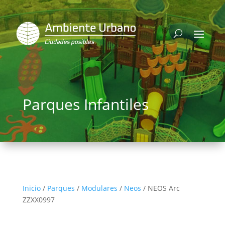
Parques Infantiles
Inicio
/
Parques
/
Modulares
/
Neos
/ NEOS Arc
ZZXX0997