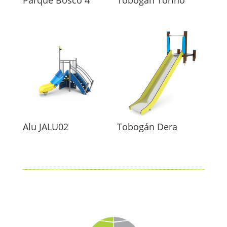
Parque Bosco 4
Tobogán Torino
Alu JALU02
Tobogán Dera