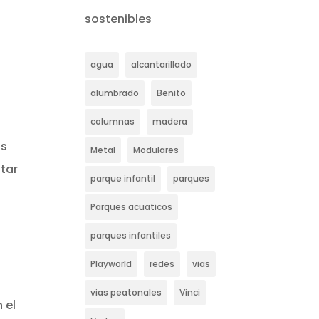
sostenibles
agua
alcantarillado
alumbrado
Benito
columnas
madera
ás
Metal
Modulares
tar
parque infantil
parques
Parques acuaticos
parques infantiles
Playworld
redes
vias
vias peatonales
Vinci
 el