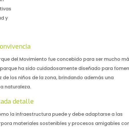
tivas
ad y
convivencia
Parque del Movimiento fue concebido para ser mucho m
el parque ha sido cuidadosamente diseñado para fomen
triz de los niños de la zona, brindando además una
a naturaleza.
cada detalle
ómo la infraestructura puede y debe adaptarse a las
rpora materiales sostenibles y procesos amigables con