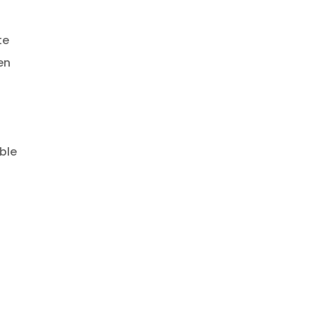
te
en
ble