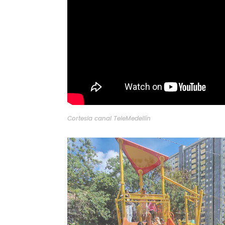
Cortesia canal TeleMedellín