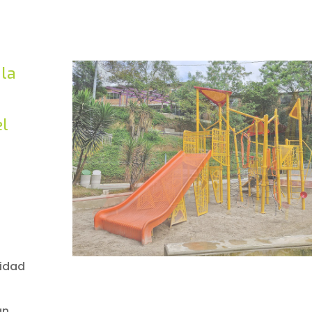
 la
el
nidad
an